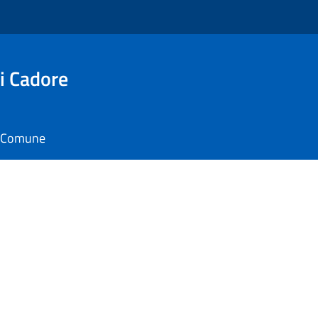
i Cadore
il Comune