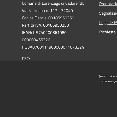
Comune di Lorenzago di Cadore (BL)
Prenotaz
Via Faureana n. 117 - 32040
Segnalazi
Codice Fiscale: 00185950250
Leggi le 
Partita IVA: 00185950250
Richiesta
IBAN:
IT57S0200861080
000003465
326
IT33A0760111900000011673324
PEC:
comune.lorenzagodicadore.bl@pecveneto.it
Centralino Unico: +39 0435 75001
Questo sito 
alla navig
RSS
Accessibilità
Privacy
Cookie
Mappa de