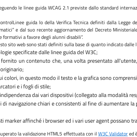
eguendo le linee guida WCAG 2.1 previste dallo standard internaz
i controlLinee guida lo della Verifica Tecnica definiti dalla Legge
formatici” e dal suo recente aggiornamento del Decreto Ministeri
e formativi a favore degli alunni disabili”.
sto sito web sono stati definiti sulla base di quanto indicato dalle
logie specificate dalle linee guida del W3C;
 fornito un contenuto che, una volta presentato all'utente
originario;
 colori, in questo modo il testo e la grafica sono comprensib
tori e i fogli di stile;
’indipendenza dai vari dispositivi (collegato alla modalità re
i di navigazione chiari e consistenti al fine di aumentare la
usti marker affinché i browser ed i vari user agent possano t
 superato la validazione HTML5 effettuata con il
W3C Validator
ed è