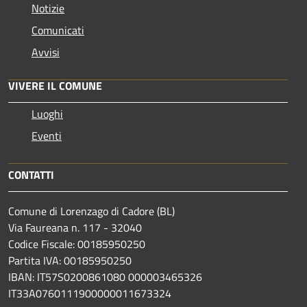
Notizie
Comunicati
Avvisi
VIVERE IL COMUNE
Luoghi
Eventi
CONTATTI
Comune di Lorenzago di Cadore (BL)
Via Faureana n. 117 - 32040
Codice Fiscale: 00185950250
Partita IVA: 00185950250
IBAN:
IT57S0200861080 000003465
326
IT33A0760111900000011673324