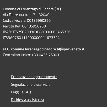
Comune di Lorenzago di Cadore (BL)
Via Faureana n. 117 - 32040
Codice Fiscale: 00185950250
Partita IVA: 00185950250
IBAN:
IT57S0200861080 000003465
326
IT33A0760111900000011673324
PEC:
comune.lorenzagodicadore.bl@pecveneto.it
Centralino Unico: +39 0435 75001
Prenotazione appuntamento
Segnalazione disservizio
Leggi le FAQ
Richiesta assistenza