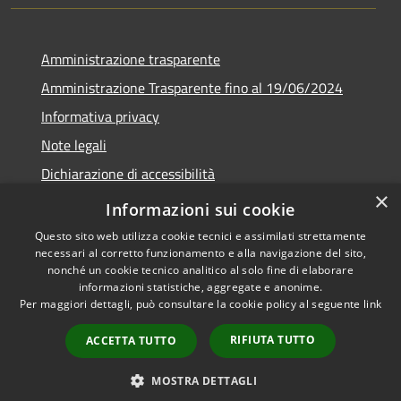
Amministrazione trasparente
Amministrazione Trasparente fino al 19/06/2024
Informativa privacy
Note legali
Dichiarazione di accessibilità
×
Meccanismo di feedback
Informazioni sui cookie
Questo sito web utilizza cookie tecnici e assimilati strettamente
necessari al corretto funzionamento e alla navigazione del sito,
nonché un cookie tecnico analitico al solo fine di elaborare
informazioni statistiche, aggregate e anonime.
RSS
Copyright © 2026 • Comune di
Per maggiori dettagli, può consultare la cookie policy al seguente
link
Accessibilità
Lorenzago di Cadore • Powered
Privacy
Municipium
Accesso
by
•
RIFIUTA TUTTO
ACCETTA TUTTO
Cookie
redazione
Mappa del sito
MOSTRA DETTAGLI