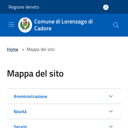
Salta al contenuto principale
Regione Veneto
Comune di Lorenzago di
Cadore
Home
>
Mappa del sito
Mappa del sito
Amministrazione
Novità
Servizi