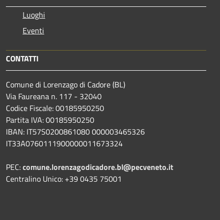
Luoghi
Eventi
CONTATTI
Comune di Lorenzago di Cadore (BL)
Via Faureana n. 117 - 32040
Codice Fiscale: 00185950250
Partita IVA: 00185950250
IBAN:
IT57S0200861080 000003465
326
IT33A0760111900000011673324
PEC:
comune.lorenzagodicadore.bl@pecveneto.it
Centralino Unico: +39 0435 75001