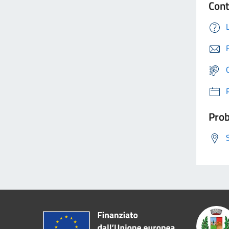
Cont
Prob