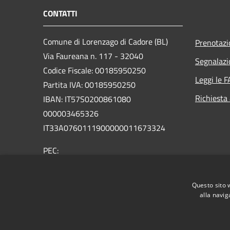
CONTATTI
Comune di Lorenzago di Cadore (BL)
Prenotaz
Via Faureana n. 117 - 32040
Segnalazi
Codice Fiscale: 00185950250
Leggi le 
Partita IVA: 00185950250
Richiesta
IBAN:
IT57S0200861080
000003465
326
IT33A0760111900000011673324
PEC:
comune.lorenzagodicadore.bl@pecveneto.it
Centralino Unico: +39 0435 75001
Questo sito 
alla navig