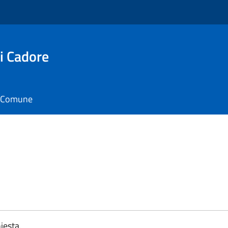
i Cadore
il Comune
iesta.