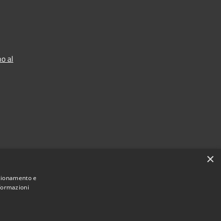
o al
×
nzionamento e
nformazioni