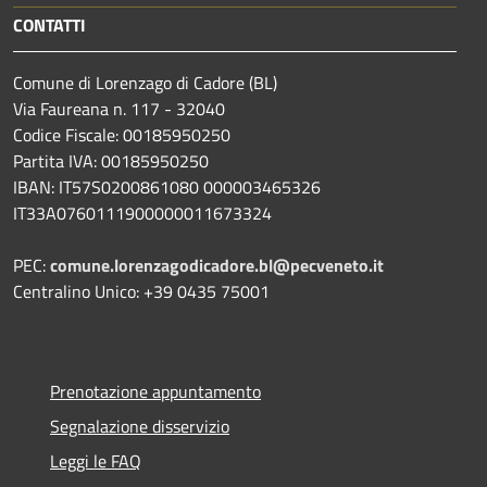
CONTATTI
Comune di Lorenzago di Cadore (BL)
Via Faureana n. 117 - 32040
Codice Fiscale: 00185950250
Partita IVA: 00185950250
IBAN:
IT57S0200861080 000003465
326
IT33A0760111900000011673324
PEC:
comune.lorenzagodicadore.bl@pecveneto.it
Centralino Unico: +39 0435 75001
Prenotazione appuntamento
Segnalazione disservizio
Leggi le FAQ