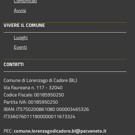
Comunicati
Avvisi
VIVERE IL COMUNE
Luoghi
Eventi
CONTATTI
Comune di Lorenzago di Cadore (BL)
Via Faureana n. 117 - 32040
Codice Fiscale: 00185950250
Partita IVA: 00185950250
IBAN:
IT57S0200861080 000003465
326
IT33A0760111900000011673324
PEC:
comune.lorenzagodicadore.bl@pecveneto.it