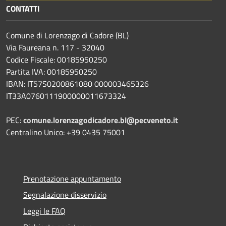
CONTATTI
Comune di Lorenzago di Cadore (BL)
Via Faureana n. 117 - 32040
Codice Fiscale: 00185950250
Partita IVA: 00185950250
IBAN:
IT57S0200861080 000003465
326
IT33A0760111900000011673324
PEC:
comune.lorenzagodicadore.bl@pecveneto.it
Centralino Unico: +39 0435 75001
Prenotazione appuntamento
Segnalazione disservizio
Leggi le FAQ