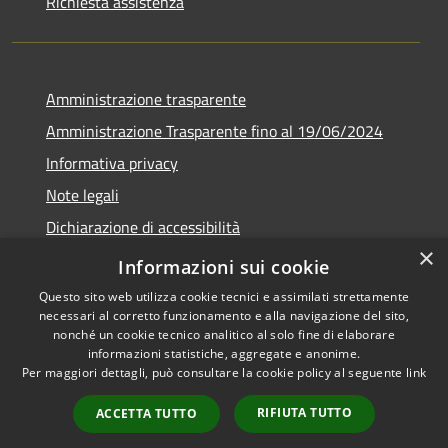
Richiesta assistenza
Amministrazione trasparente
Amministrazione Trasparente fino al 19/06/2024
Informativa privacy
Note legali
Dichiarazione di accessibilità
×
Meccanismo di feedback
Informazioni sui cookie
Questo sito web utilizza cookie tecnici e assimilati strettamente
necessari al corretto funzionamento e alla navigazione del sito,
nonché un cookie tecnico analitico al solo fine di elaborare
informazioni statistiche, aggregate e anonime.
RSS
Copyright © 2026 • Comune di
Per maggiori dettagli, può consultare la cookie policy al seguente
link
Accessibilità
Lorenzago di Cadore • Powered
Privacy
Municipium
Accesso
by
•
RIFIUTA TUTTO
ACCETTA TUTTO
Cookie
redazione