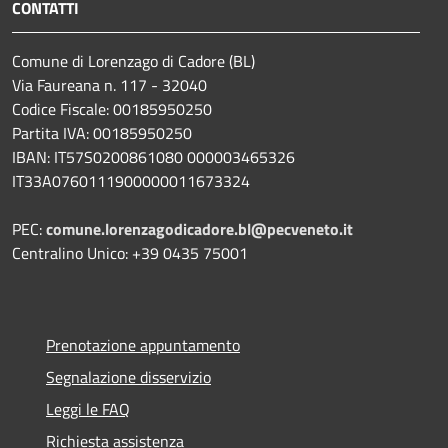
CONTATTI
Comune di Lorenzago di Cadore (BL)
Via Faureana n. 117 - 32040
Codice Fiscale: 00185950250
Partita IVA: 00185950250
IBAN:
IT57S0200861080 000003465
326
IT33A0760111900000011673324
PEC:
comune.lorenzagodicadore.bl@pecveneto.it
Centralino Unico: +39 0435 75001
Prenotazione appuntamento
Segnalazione disservizio
Leggi le FAQ
Richiesta assistenza