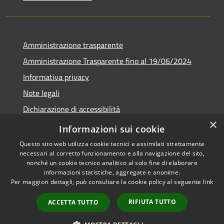
Amministrazione trasparente
Amministrazione Trasparente fino al 19/06/2024
Informativa privacy
Note legali
Dichiarazione di accessibilità
×
Meccanismo di feedback
Informazioni sui cookie
Questo sito web utilizza cookie tecnici e assimilati strettamente
necessari al corretto funzionamento e alla navigazione del sito,
nonché un cookie tecnico analitico al solo fine di elaborare
informazioni statistiche, aggregate e anonime.
RSS
Copyright © 2026 • Comune di
Per maggiori dettagli, può consultare la cookie policy al seguente
link
Accessibilità
Lorenzago di Cadore • Powered
Privacy
Municipium
Accesso
by
•
RIFIUTA TUTTO
ACCETTA TUTTO
Cookie
redazione
Mappa del sito