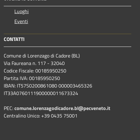
Luoghi
Eventi
CONTATTI
Comune di Lorenzago di Cadore (BL)
Via Faureana n. 117 - 32040
Codice Fiscale: 00185950250
Partita IVA: 00185950250
IBAN:
IT57S0200861080 000003465
326
IT33A0760111900000011673324
PEC:
comune.lorenzagodicadore.bl@pecveneto.it
Centralino Unico: +39 0435 75001